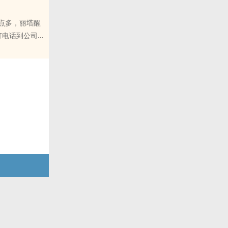
点多，丽塔醒
打电话到公司
燕好的机会
以自然得让老公