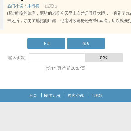
热门小说
/
排行榜
已完结
经过昨晚的荒唐，丽塔的老公今天早上自然是呼呼大睡，一直到了九
来之后，才匆忙地把他叫醒，他这时候觉得还有些tou痛，所以就先
吩咐一下，然后又倒回床上补觉了。但是丽塔怎会这样就放过跟老公
呢？而且今天他在家里，丽塔gen本就没有机会与其他人作-ai，所
充分地尽尽义务了。…
下页
尾页
输入页数
(第
1
/
1
页)当前
20
条/页
首页
阅读记录
搜索小说
顶部