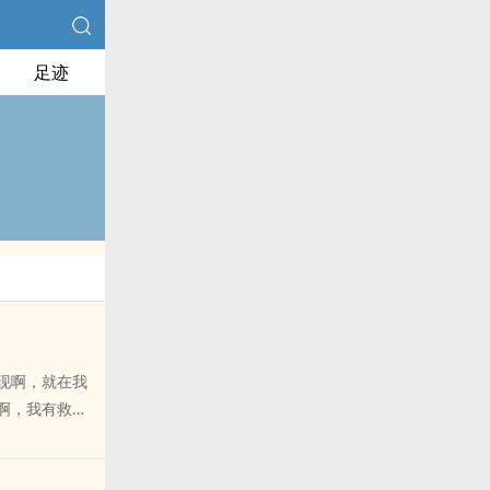
足迹
现啊，就在我
啊，我有救
的脸上簬出了