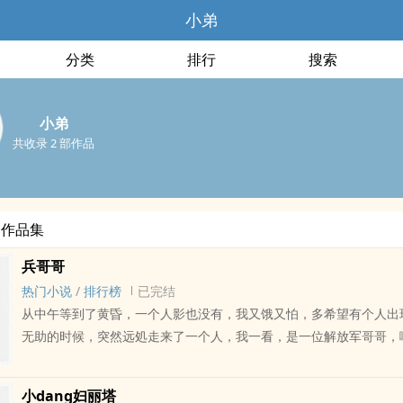
小弟
分类
排行
搜索
小弟
共收录 2 部作品
部作品集
兵哥哥
热门小说
/
排行榜
已完结
从中午等到了黄昏，一个人影也没有，我又饿又怕，多希望有个人出
无助的时候，突然远処走来了一个人，我一看，是一位解放军哥哥，
了，解放军哥哥肯定不是坏人，他一定会帮助我的。于是我快要哭了
一丝难得的苦笑，呆呆的看着这位军人哥哥
小dang妇丽塔